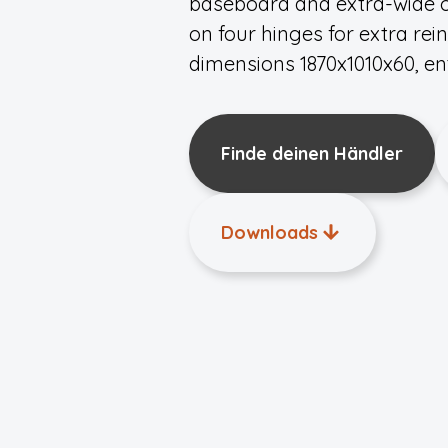
baseboard and extra-wide o
on four hinges for extra re
dimensions 1870x1010x60, e
Finde deinen Händler
Downloads