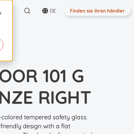
Search
ntakt
DE
Finden sie ihren händler
s
OOR 101 G
NZE RIGHT
colored tempered safety glass.
riendly design with a flat