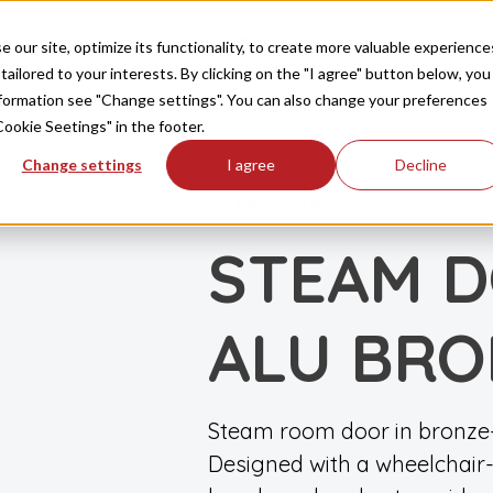
Produkte
Inspiration
FAQ
Downloads
Ko
our site, optimize its functionality, to create more valuable experience
tailored to your interests. By clicking on the "I agree" button below, you
information see "Change settings". You can also change your preferences
Cookie Seetings" in the footer.
Change settings
I agree
Decline
DAMPF
TÜREN
|
STEAM D
ALU BRO
Steam room door in bronze-
Designed with a wheelchair-f