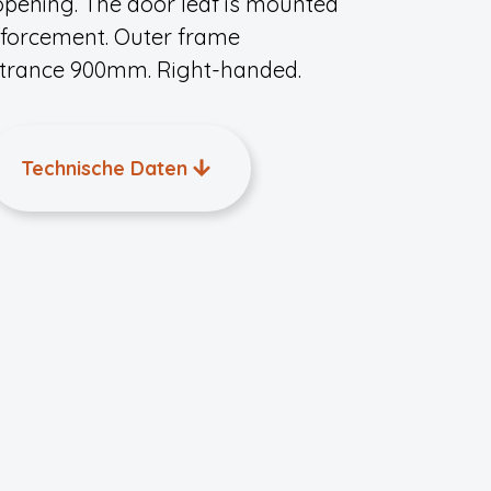
pening. The door leaf is mounted
inforcement. Outer frame
ntrance 900mm. Right-handed.
Technische Daten