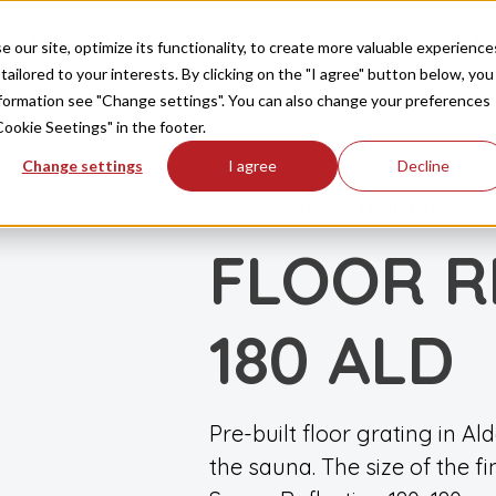
Produkte
Inspiration
FAQ
Downloads
Ko
our site, optimize its functionality, to create more valuable experience
tailored to your interests. By clicking on the "I agree" button below, you
information see "Change settings". You can also change your preferences
Cookie Seetings" in the footer.
Change settings
I agree
Decline
SAUNA
DAS INTERIEUR
|
FLOOR R
180 ALD
Pre-built floor grating in Ald
the sauna. The size of the f