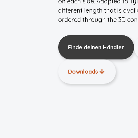
on each side. Adapted to Tylö
different length that is avai
ordered through the 3D conf
Finde deinen Händler
Downloads