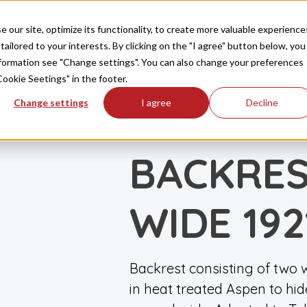
Produkte
Inspiration
FAQ
Downloads
Ko
our site, optimize its functionality, to create more valuable experience
tailored to your interests. By clicking on the "I agree" button below, you
information see "Change settings". You can also change your preferences
Cookie Seetings" in the footer.
Change settings
I agree
Decline
SAUNA
DAS INTERIEUR
|
BACKRES
WIDE 19
Backrest consisting of two
in heat treated Aspen to hi