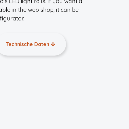
's LED light rails. If you want a
lable in the web shop, it can be
igurator.
Technische Daten