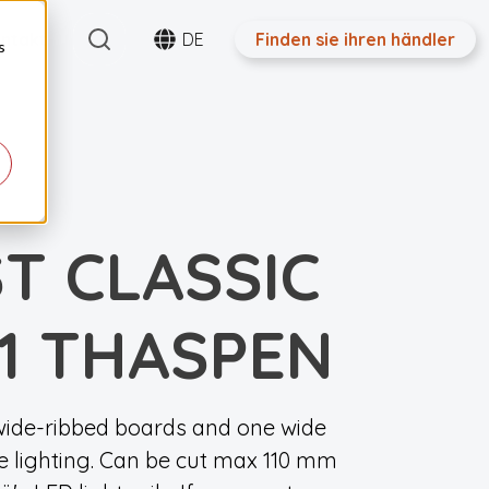
Search
ntakt
DE
Finden sie ihren händler
s
T CLASSIC
21 THASPEN
 wide-ribbed boards and one wide
de lighting. Can be cut max 110 mm